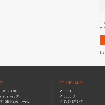
hi
[r
ES
SOUNDLAND
OUNDLAND
✓ LICHT
arallelweg 34
✓ GELUID
371 GB Hardinxveld
✓ EVENEMENT