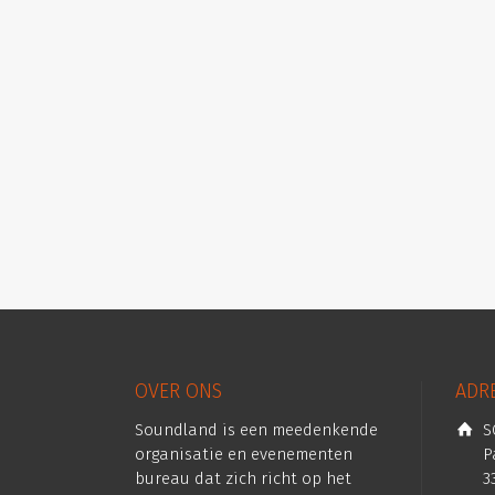
OVER ONS
ADR
Soundland is een meedenkende
S
organisatie en evenementen
P
bureau dat zich richt op het
3