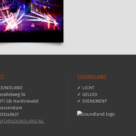
ES
SOUNDLAND
OUNDLAND
✓ LICHT
arallelweg 34
✓ GELUID
371 GB Hardinxveld
✓ EVENEMENT
iessendam
613249637
NFO@SOUNDLAND.NL