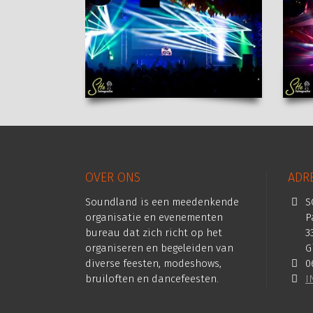
OVER ONS
ADR
Soundland is een meedenkende
S
organisatie en evenementen
P
bureau dat zich richt op het
3
organiseren en begeleiden van
G
diverse feesten, modeshows,
0
bruiloften en dancefeesten.
I