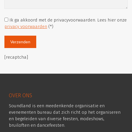
Ik ga akkoord met de privacyvoorwaarden.
Lees hier onze
privacy voorwaarden
(*)
[recaptcha]
OVER ONS
Soundland is een meedenkende organisatie en
evenementen bureau dat zich richt op het organiseren
en begeleiden van diverse feesten, modeshows,
bruiloften en dancefeesten.