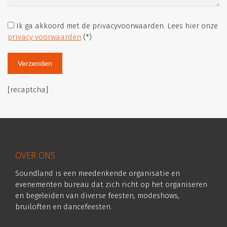
Ik ga akkoord met de privacyvoorwaarden.
Lees hier onze
privacy voorwaarden
(*)
[recaptcha]
OVER ONS
Soundland is een meedenkende organisatie en
evenementen bureau dat zich richt op het organiseren
en begeleiden van diverse feesten, modeshows,
bruiloften en dancefeesten.