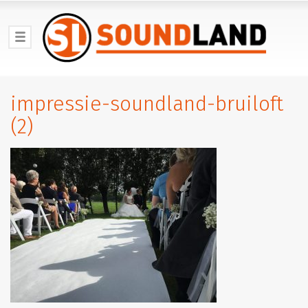
impressie-soundland-bruiloft
(2)